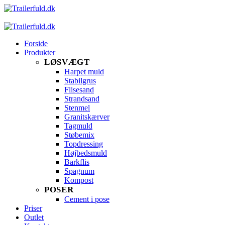
Forside
Produkter
LØSVÆGT
Harpet muld
Stabilgrus
Flisesand
Strandsand
Stenmel
Granitskærver
Tagmuld
Støbemix
Topdressing
Højbedsmuld
Barkflis
Spagnum
Kompost
POSER
Cement i pose
Priser
Outlet