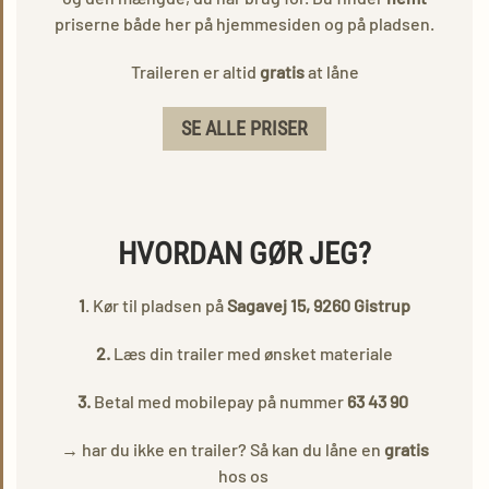
priserne både her på hjemmesiden og på pladsen.
Traileren er altid
gratis
at låne
SE ALLE PRISER
HVORDAN GØR JEG?
1
. Kør til
pladsen på
Sagavej 15, 9260 Gistrup
2.
Læs din trailer med ønsket materiale
3.
Betal med mobilepay på nummer
63 43 90
→
har du ikke en trailer? Så kan du låne en
gratis
hos os