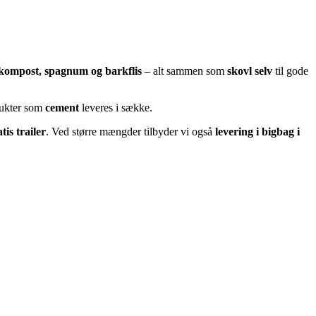
, kompost, spagnum og barkflis
– alt sammen som
skovl selv
til gode
odukter som
cement
leveres i sække.
tis trailer
. Ved større mængder tilbyder vi også
levering i bigbag i