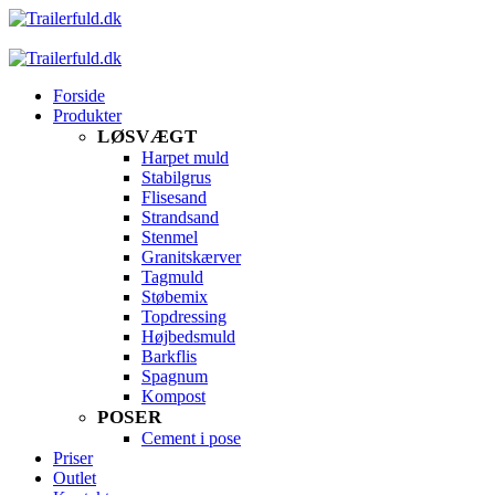
Forside
Produkter
LØSVÆGT
Harpet muld
Stabilgrus
Flisesand
Strandsand
Stenmel
Granitskærver
Tagmuld
Støbemix
Topdressing
Højbedsmuld
Barkflis
Spagnum
Kompost
POSER
Cement i pose
Priser
Outlet