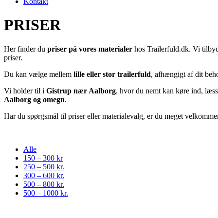
Kontakt
PRISER
Her finder du
priser på vores materialer
hos Trailerfuld.dk. Vi tilby
priser.
Du kan vælge mellem
lille eller stor trailerfuld
, afhængigt af dit beh
Vi holder til i
Gistrup nær Aalborg
, hvor du nemt kan køre ind, læs
Aalborg og omegn
.
Har du spørgsmål til priser eller materialevalg, er du meget velkommen
Alle
150 – 300 kr
250 – 500 kr.
300 – 600 kr.
500 – 800 kr.
500 – 1000 kr.