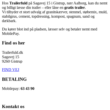
Hos
Trailerfuld
på Sagavej 15 i Gistrup, nær Aalborg, kan du nemt
og billigt læsse din trailer – eller låne en
gratis trailer
.
Vi tilbyder et stort udvalg af granitskærver, stenmel, støbemix, muld,
stabilgrus, cement, topdressing, kompost, spagnum, sand og
dækbark.
Du kører blot ind på pladsen, læsser selv og betaler nemt med
MobilePay.
Find os her
Trailerfuld.dk
Sagavej 15
9260 Gistrup
FIND VEJ
BETALING
Mobilepay:
63 43 90
Kontakt os