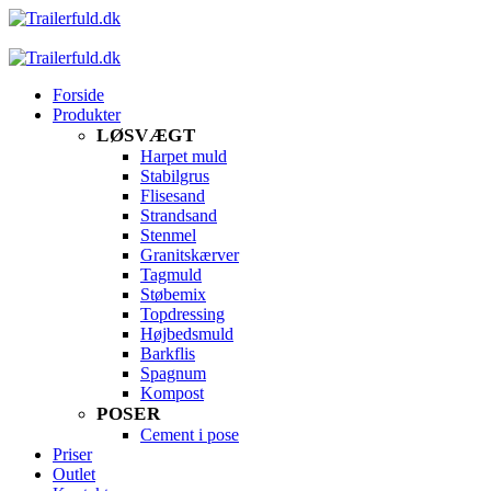
Forside
Produkter
LØSVÆGT
Harpet muld
Stabilgrus
Flisesand
Strandsand
Stenmel
Granitskærver
Tagmuld
Støbemix
Topdressing
Højbedsmuld
Barkflis
Spagnum
Kompost
POSER
Cement i pose
Priser
Outlet