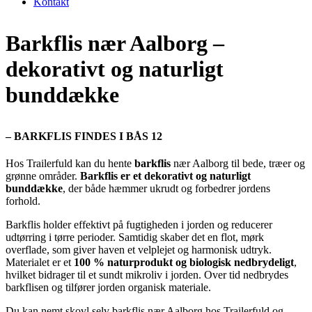
Kontakt
Barkflis nær Aalborg –
dekorativt og naturligt
bunddække
– BARKFLIS FINDES I BÅS 12
Hos Trailerfuld kan du hente
barkflis
nær Aalborg til bede, træer og
grønne områder.
Barkflis er et dekorativt og naturligt
bunddække
, der både hæmmer ukrudt og forbedrer jordens
forhold.
Barkflis holder effektivt på fugtigheden i jorden og reducerer
udtørring i tørre perioder. Samtidig skaber det en flot, mørk
overflade, som giver haven et velplejet og harmonisk udtryk.
Materialet er et
100 % naturprodukt og biologisk nedbrydeligt
,
hvilket bidrager til et sundt mikroliv i jorden. Over tid nedbrydes
barkflisen og tilfører jorden organisk materiale.
Du kan nemt skovl selv barkflis nær Aalborg hos Trailerfuld og