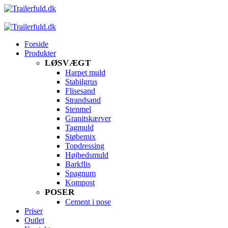
Forside
Produkter
LØSVÆGT
Harpet muld
Stabilgrus
Flisesand
Strandsand
Stenmel
Granitskærver
Tagmuld
Støbemix
Topdressing
Højbedsmuld
Barkflis
Spagnum
Kompost
POSER
Cement i pose
Priser
Outlet