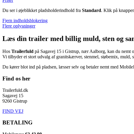
Priser
Du ser i øjeblikket pladsholderindhold fra
Standard
. Klik på knappen
Fjern indholdsblokering
Flere oplysninger
Læs din trailer med billig muld, sten og sa
Hos
Trailerfuld
på Sagavej 15 i Gistrup, nær Aalborg, kan du nemt og b
Vi tilbyder et stort udvalg af granitskærver, stenmel, støbemix, muld
Du kører blot ind på pladsen, læsser selv og betaler nemt med Mobile
Find os her
Trailerfuld.dk
Sagavej 15
9260 Gistrup
FIND VEJ
BETALING