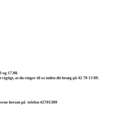
0 og 17.00
.
t vigtigt, at du
ringer til os inden dit besøg
på
42 70 13 89
.
s gerne herom på telefon 42701389